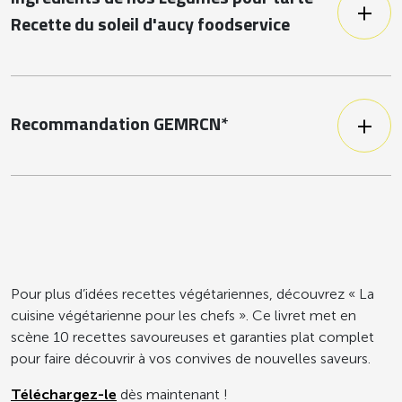
Recette du soleil d'aucy foodservice
Tomates, oignons, aubergine,
courgettes, poivrons jaunes & rouges,
crème et oeufs entiers.
Recommandation GEMRCN*
Enfants -18 mois
120 g
Enfants +18 mois
120 g
Enfants maternelle
100 g
Pour plus d’idées recettes végétariennes, découvrez « La
Enfants élémentaire
100 g
cuisine végétarienne pour les chefs ». Ce livret met en
scène 10 recettes savoureuses et garanties plat complet
Adultes, adolescents et
pour faire découvrir à vos convives de nouvelles saveurs.
150 g
personnes à domicile
Téléchargez-le
dès maintenant !