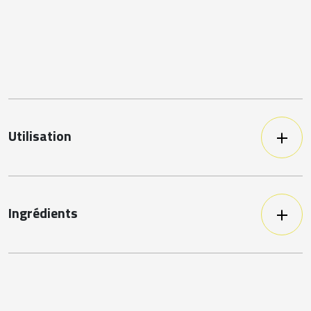
Utilisation
A passer 35 à 40 minutes au four mixte
à 125°C.
Ingrédients
Nos lasagnes végétariennes sont à base
de pulpe de tomates en dés, de pâte,
de patates douces précuites, carottes
et oignons frits.