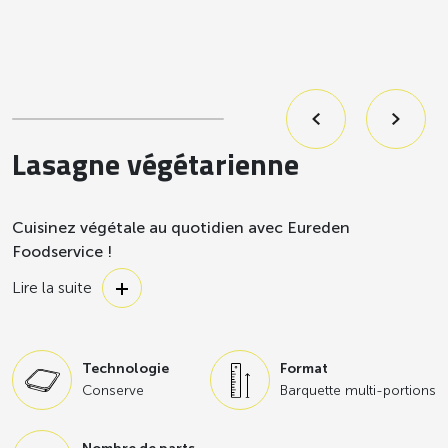
Lasagne végétarienne
Cuisinez végétale au quotidien avec Eureden
Foodservice !
Découvrez nos plats cuisinés végétariens d’aucy, des
Lire la suite
recettes gourmandes et traditionnelles qui réveilleront vos
papilles au quotidien. La solution végétale du quotidien ! De
nombreuses recettes sont proposées par notre équipe
Technologie
Format
Eureden Foodservice.
Conserve
Barquette multi-portions