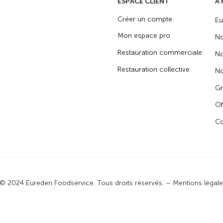
ESPACE CLIENT
A
Créer un compte
Eu
Mon espace pro
No
Restauration commerciale
No
Restauration collective
No
Gr
Of
Co
© 2024 Eureden Foodservice. Tous droits réservés. –
Mentions légal