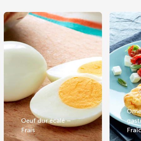
Omel
Oeuf dur écalé –
gas
Frais
Fraî