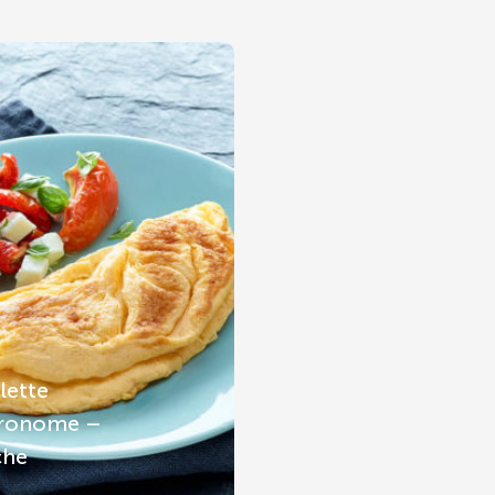
ette
tronome –
che