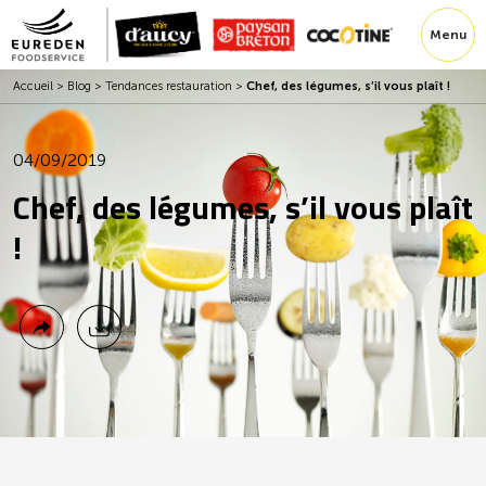
Menu
Accueil
>
Blog
>
Tendances restauration
>
Chef, des légumes, s’il vous plaît !
04/09/2019
Chef, des légumes, s’il vous plaît
!