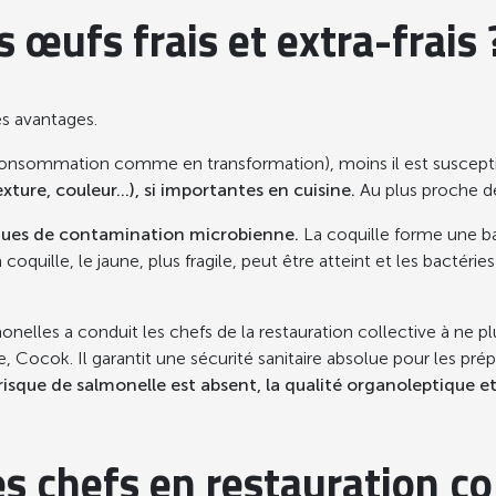
es
œ
ufs frais et extra-frais 
es avantages.
 consommation comme en transformation), moins il est susceptib
xture, couleur…), si importantes en cuisine.
Au plus proche de 
sques de contamination microbienne.
La coquille forme une bar
coquille, le jaune, plus fragile, peut être atteint et les bactérie
elles a conduit les chefs de la restauration collective à ne plus
 Cocok. Il garantit une sécurité sanitaire absolue pour les prépar
isque de salmonelle est absent, la qualité organoleptique et 
es chefs en
restauration co