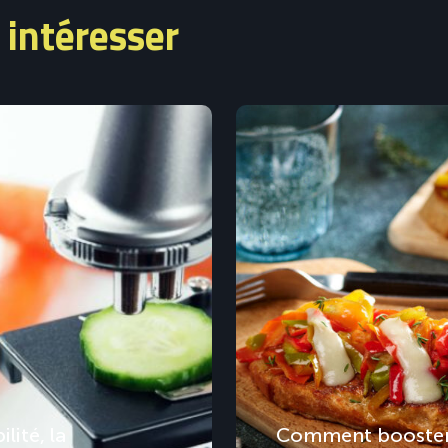
 intéresser
lité, la
Comment booster