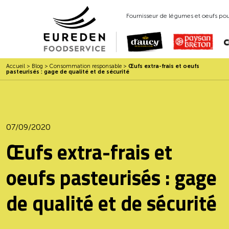
Fournisseur de légumes et oeufs pour
Accueil
>
Blog
>
Consommation responsable
>
Œufs extra-frais et oeufs
pasteurisés : gage de qualité et de sécurité
07/09/2020
Œufs extra-frais et
oeufs pasteurisés : gage
de qualité et de sécurité