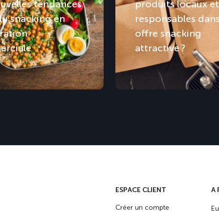
uvelles tendances
produits locaux et
du snacking en
responsables dan
ration
offre snacking
rciale
attractive ?
ESPACE CLIENT
A
Créer un compte
Eu