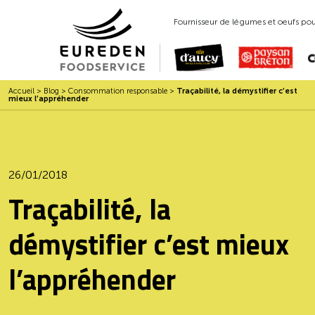
Fournisseur de légumes et oeufs pour
Accueil
>
Blog
>
Consommation responsable
>
Traçabilité, la démystifier c’est
mieux l’appréhender
26/01/2018
Traçabilité, la
démystifier c’est mieux
l’appréhender