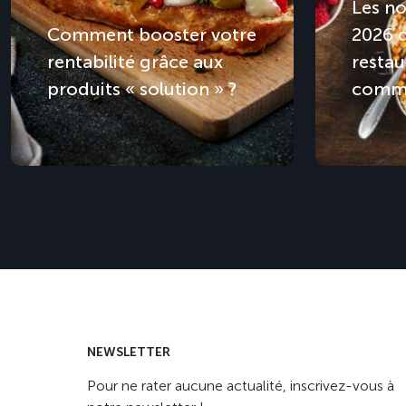
Les no
Comment booster votre
2026 
rentabilité grâce aux
restau
produits « solution » ?
comme
NEWSLETTER
Pour ne rater aucune actualité, inscrivez-vous à