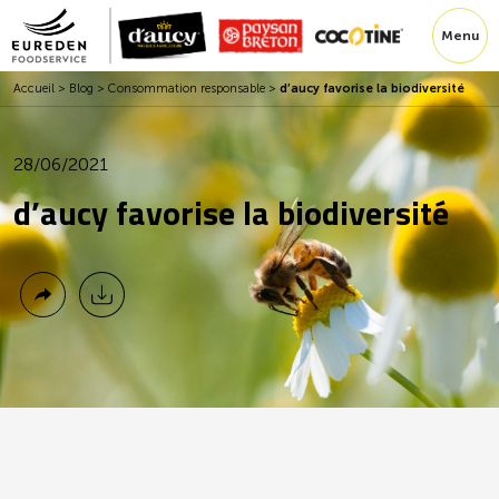
Menu
Accueil
>
Blog
>
Consommation responsable
>
d’aucy favorise la biodiversité
28/06/2021
d’aucy favorise la biodiversité