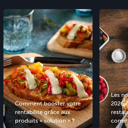
Les no
Comment booster votre
2026 
rentabilité grâce aux
restau
produits « solution » ?
comme