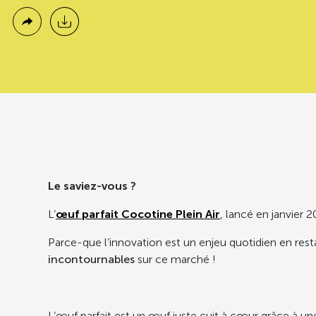
Le saviez-vous ?
L’
œuf parfait Cocotine Plein Air
, lancé en janvier 
Parce-que l’innovation est un enjeu quotidien en res
incontournables
sur ce marché !
L’œuf parfait est un œuf juste cuit à cœur grâce à 