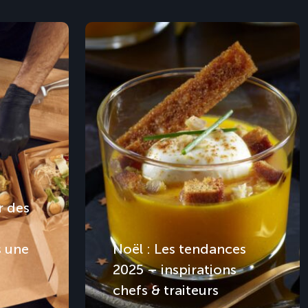
 des
s une
Noël : Les tendances
2025 – inspirations
chefs & traiteurs