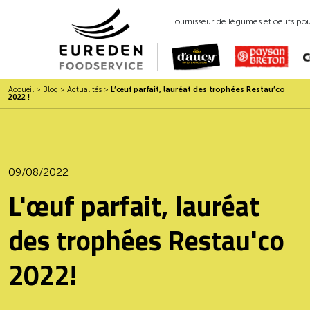
Fournisseur de légumes et oeufs pour
Accueil
>
Blog
>
Actualités
>
L’œuf parfait, lauréat des trophées Restau’co
2022 !
09/08/2022
L'œuf parfait, lauréat
des trophées Restau'co
2022!