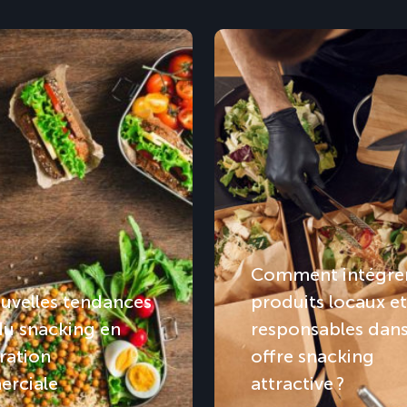
Comment intégrer
uvelles tendances
produits locaux et
du snacking en
responsables dan
ration
offre snacking
rciale
attractive ?