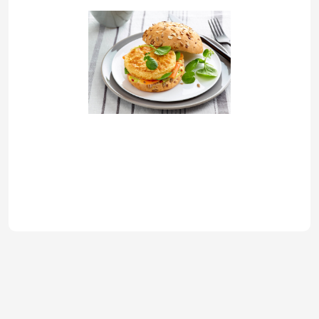
Snack'omelette - Surgelée