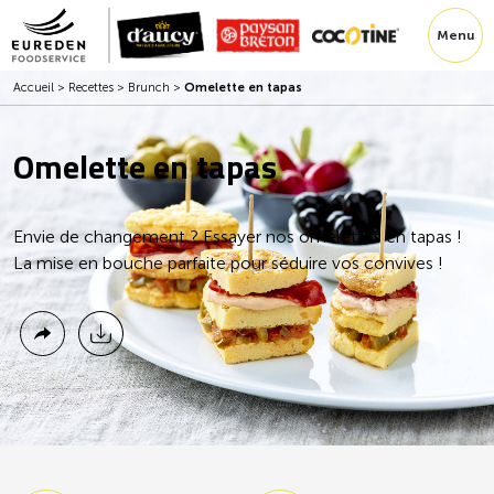
Menu
Accueil
>
Recettes
>
Brunch
>
Omelette en tapas
Omelette en tapas
Envie de changement ? Essayer nos omelettes en tapas !
La mise en bouche parfaite pour séduire vos convives !