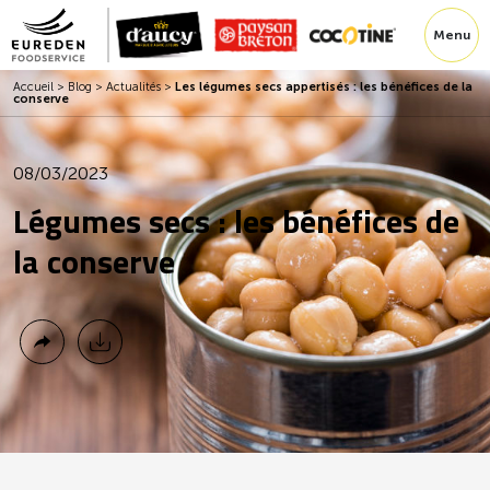
Menu
Accueil
>
Blog
>
Actualités
>
Les légumes secs appertisés : les bénéfices de la
conserve
08/03/2023
Légumes secs : les bénéfices de
la conserve