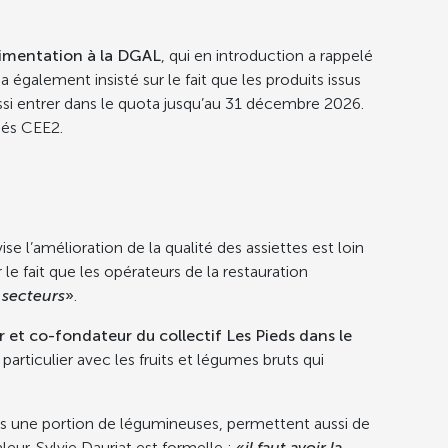
alimentation à la DGAL
, qui en introduction a rappelé
Il a également insisté sur le fait que les produits issus
ssi entrer dans le quota jusqu’au 31 décembre 2026.
iés CEE2.
e l’amélioration de la qualité des assiettes est loin
ur le fait que les opérateurs de la restauration
s secteurs
»
.
 et co-fondateur du collectif Les Pieds dans le
n particulier avec les fruits et légumes bruts qui
es une portion de légumineuses, permettent aussi de
eur. Sylvie Dauriat est formelle :
«
il faut avoir la