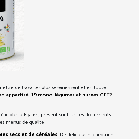
mettre de travailler plus sereinement et en toute
n appertisé, 19 mono-légumes et purées CEE2
s éligibles à Egalim, présent sur tous les documents
es menus de qualité !
mes secs et de céréales
. De délicieuses garnitures