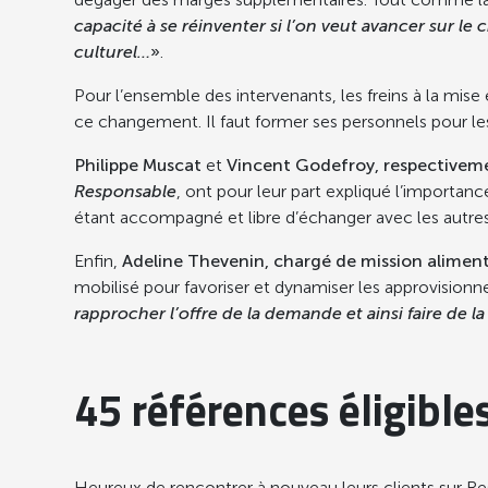
capacité à se réinventer si l’on veut avancer sur l
culturel…
»
.
Pour l’ensemble des intervenants, les freins à la mis
ce changement. Il faut former ses personnels pour les s
Philippe Muscat
et
Vincent Godefroy, respectiveme
Responsable
, ont pour leur part expliqué l’importan
étant accompagné et libre d’échanger avec les autres
Enfin,
Adeline Thevenin, chargé de mission alimen
mobilisé pour favoriser et dynamiser les approvision
rapprocher l’offre de la demande et ainsi faire de l
45 références éligibl
Heureux de rencontrer à nouveau leurs clients sur Re