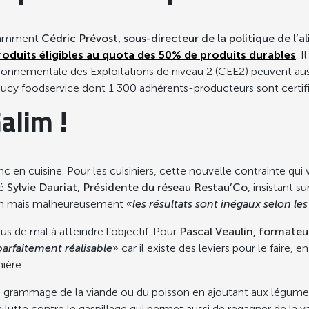
notamment
Cédric Prévost, sous-directeur de la politique de l’
roduits éligibles au quota des 50% de produits durables
. 
nvironnementale des Exploitations de niveau 2 (CEE2) peuvent au
ucy foodservice dont 1 300 adhérents-producteurs sont certif
alim !
n cuisine. Pour les cuisiniers, cette nouvelle contrainte qui vis
né
Sylvie Dauriat, Présidente du réseau Restau’Co
, insistant s
ition mais malheureusement
«
les résultats sont inégaux selon le
lus de mal à atteindre l’objectif. Pour
Pascal Veaulin, formateur
 parfaitement réalisable
»
car il existe des leviers pour le faire, e
ière.
le grammage de la viande ou du poisson en ajoutant aux légum
te contre le gaspillage qui permet aussi de regagner de la val