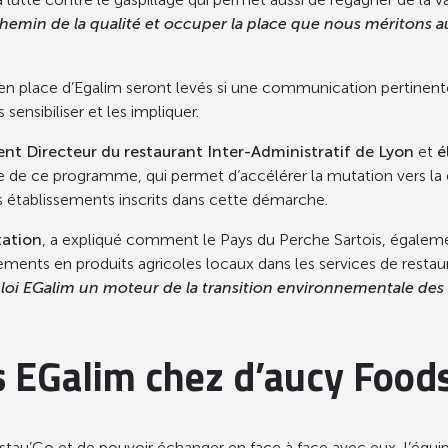
e chemin de la qualité et occuper la place que nous méritons
e en place d’Egalim seront levés si une communication pertinente
ensibiliser et les impliquer.
nt Directeur du restaurant Inter-Administratif de Lyon
et
é
ce de ce programme, qui permet d‘accélérer la mutation vers la 
 établissements inscrits dans cette démarche.
tation
, a expliqué comment le Pays du Perche Sartois, égalem
nements en produits agricoles locaux dans les services de rest
a loi EGalim un moteur de la transition environnementale des 
es EGalim chez d’aucy Food
stau’Co et de pouvoir échanger en face à face avec eux, l’équi