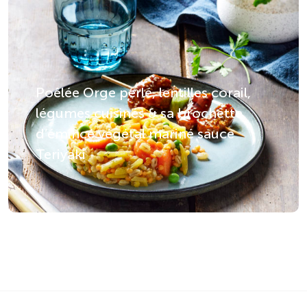
Poêlée Orge perlé, lentilles corail,
légumes cuisinés & sa brochette
d’émincé végétal mariné sauce
Teriyaki