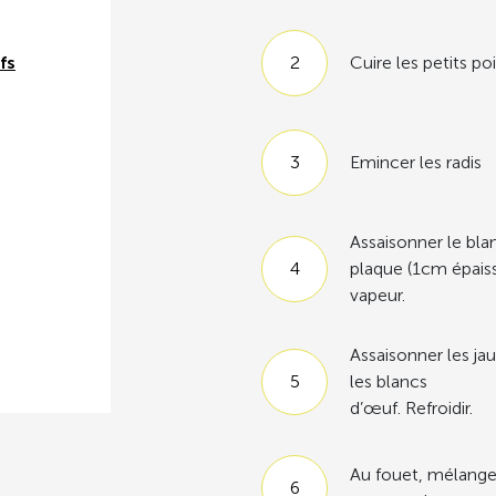
fs
Cuire les petits poi
Emincer les radis
Assaisonner le bla
plaque (1cm épaisse
vapeur.
Assaisonner les j
les blancs
d’œuf. Refroidir.
Au fouet, mélanger