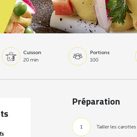
Cuisson
Portions
20 min
100
Préparation
nts
Tailler les carotte
fs