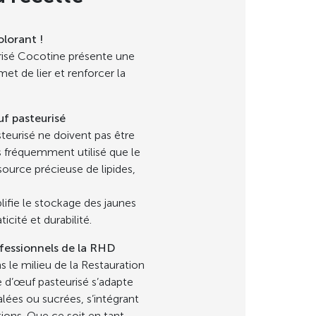
olorant !
urisé Cocotine présente une
met de lier et renforcer la
f pasteurisé
teurisé ne doivent pas être
 fréquemment utilisé que le
source précieuse de lipides,
lifie le stockage des jaunes
icité et durabilité.
ofessionnels de la RHD
s le milieu de la Restauration
 d’œuf pasteurisé s’adapte
Jaune 
lées ou sucrées, s’intégrant
- Frais
ons. Que ce soit en tant