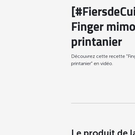
[#FiersdeCui
Finger mim
printanier
Découvrez cette recette "Fi
printanier" en vidéo.
Le produit de l