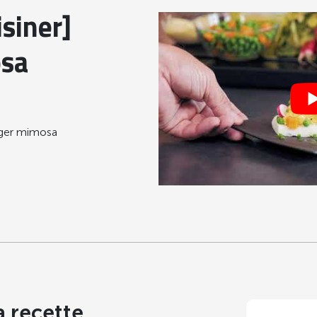
siner]
osa
nger mimosa
a recette