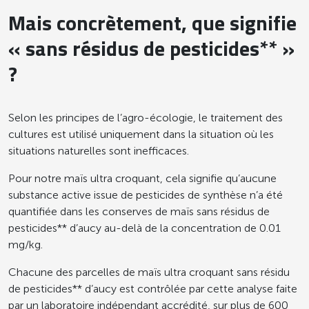
Enfants en maternelle
50 g
Mais concrètement, que signifie
« sans résidus de pesticides
** »
Enfants en classe
70 g
élémentaire
?
Adolescents, adultes et
90 à
Selon les principes de l’agro-écologie, le traitement des
personnes âgées si portage
120 g
cultures est utilisé uniquement dans la situation où les
à domicile
situations naturelles sont inefficaces.
Personnes âgées en
Pour notre maïs ultra croquant, cela signifie qu’aucune
80 g
institution
substance active issue de pesticides de synthèse n’a été
quantifiée dans les conserves de maïs sans résidus de
pesticides** d’aucy au-delà de la concentration de 0.01
PRODUITS PRÊTS À CONSOMMER,
mg/kg.
EN GRAMMES (± 10%)
Selon les recommandations, les
Chacune des parcelles de maïs ultra croquant sans résidu
légumes d’aucy ont une fréquence de
de pesticides** d’aucy est contrôlée par cette analyse faite
consommation sur 20 repas
par un laboratoire indépendant accrédité, sur plus de 600