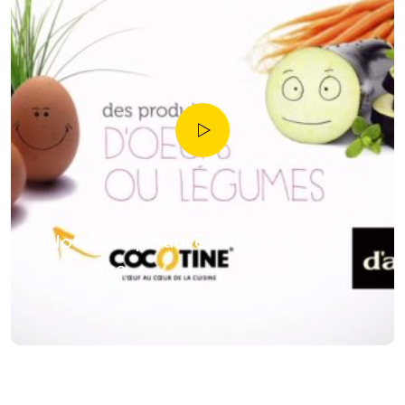
Notre coopérative daucy &
Cocotine