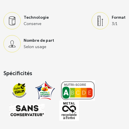
apprécié des petits comme des grands.
Le maïs d’aucy à
Certification Environnementale des
Technologie
Format
Exploitations de niveau 2 (CEE2)
est cultivé en
plein
Conserve
3/1
champ
, en
France
, dans des exploitations engagées dans
une
démarche respectueuse de l’environnement
et de la
Nombre de part
biodiversité
,
certifiées par un organisme indépendant
.
Selon usage
Nous le récoltons pendant la saison, de juillet à octobre,
pour vous proposer une qualité organoleptique
exceptionnelle. La mise en boîte vous garantit une
Spécificités
disponibilité toute l’année de légumes sains et sans
conservateur.
Les boîtes de conserve sont 100% recyclables et
conviennent au tri sélectif.
Maïs garanti sans résidu de pesticides**, sans OGM*** et
CEE2
pour le format 3/1 uniquement.