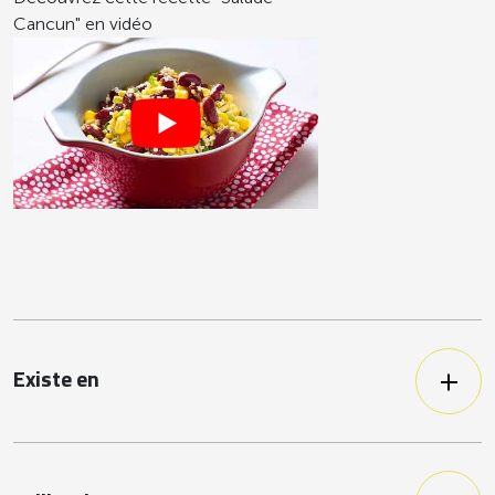
Cancun" en vidéo
Existe en
Maïs ultra croquant en grain sous-
vide sans OGM 4/4