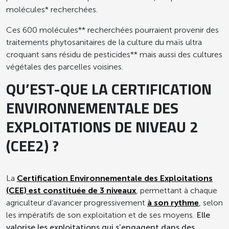
consécutifs de 10/20 minimum (hors
molécules* recherchées.
personnes âgées en institution pour les
repas du soir) *
Ces 600 molécules** recherchées pourraient provenir des
traitements phytosanitaires de la culture du maïs ultra
* GEMRCN = Groupe d’Etudes des
croquant sans résidu de pesticides** mais aussi des cultures
Marchés de Restauration Collective et
végétales des parcelles voisines.
de Nutrition
QU’EST-QUE LA CERTIFICATION
ENVIRONNEMENTALE DES
EXPLOITATIONS DE NIVEAU 2
(CEE2) ?
La
Certification Environnementale des Exploitations
(CEE) est constituée de 3 niveaux
, permettant à chaque
agriculteur d’avancer progressivement
à son rythme
, selon
les impératifs de son exploitation et de ses moyens.
Elle
valorise les exploitations qui s’engagent dans des