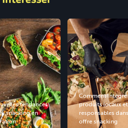
Comment intégrer
uvelles tendances
produits locaux et
du snacking en
responsables dan
ration
offre snacking