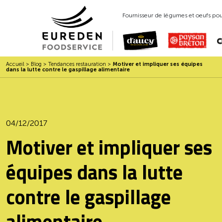
Fournisseur de légumes et oeufs pour
Accueil
>
Blog
>
Tendances restauration
>
Motiver et impliquer ses équipes
dans la lutte contre le gaspillage alimentaire
04/12/2017
Motiver et impliquer ses
équipes dans la lutte
contre le gaspillage