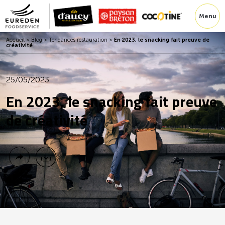
Menu
Accueil
>
Blog
>
Tendances restauration
>
En 2023, le snacking fait preuve de
créativité
25/05/2023
En 2023, le snacking fait preuve
de créativité