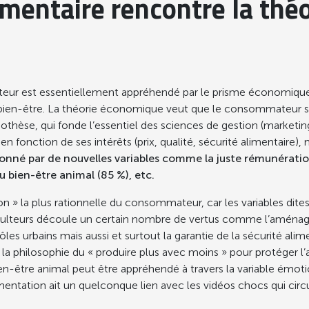
imentaire rencontre la thé
ur est essentiellement appréhendé par le prisme économique. I
 bien-être. La théorie économique veut que le consommateur soit
pothèse, qui fonde l’essentiel des sciences de gestion (market
nction de ses intérêts (prix, qualité, sécurité alimentaire), ma
 par de nouvelles variables comme la juste rémunération de
u bien-être animal (85 %), etc.
on » la plus rationnelle du consommateur, car les variables dite
riculteurs découle un certain nombre de vertus comme l’aménag
 pôles urbains mais aussi et surtout la garantie de la sécurité 
la philosophie du « produire plus avec moins » pour protéger l
u bien-être animal peut être appréhendé à travers la variable ém
ntation ait un quelconque lien avec les vidéos chocs qui circu