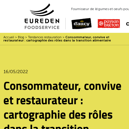
Fournisseur de légumes et oeufs pour
Accueil
>
Blog
>
Tendances restauration
>
Consommateur, convive et
restaurateur : cartographie des rôles dans la transition alimentaire
16/05/2022
Consommateur, convive
et restaurateur :
cartographie des rôles