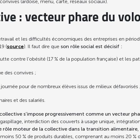
 convives (ardoise, menu, carte, réseaux sociaux).
tive : vecteur phare du vol
travail et les difficultés économiques des entreprises en période 
19 (
source
). Il faut dire que
son rôle social est décisif :
a lutte contre l’obésité (17 % de la population française) et les p
ue des convives ;
la journée pour de nombreux élèves issus de milieux défavorisés 
aires et des salariés.
n collective s’impose progressivement comme un vecteur phar
 gaspillage, interdiction des couverts à usage unique, intégratio
ce rôle moteur de la collective dans la transition alimentaire,
 moins 50 % de produits durables, comprenant au moins 20 % de p