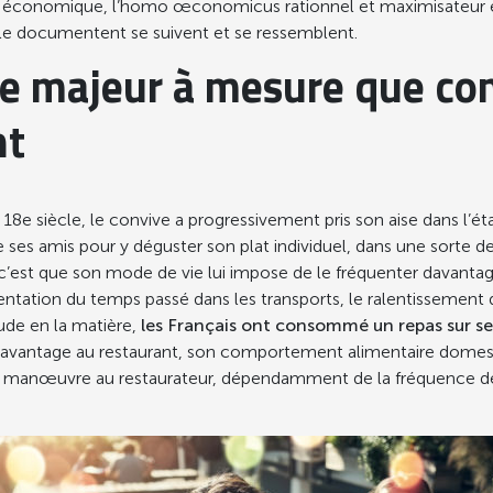
e économique, l’homo œconomicus rationnel et maximisateur est p
i le documentent se suivent et se ressemblent.
ôle majeur à mesure que c
nt
du 18e siècle, le convive a progressivement pris son aise dans l’é
 ses amis pour y déguster son plat individuel, dans une sorte de
n, c’est que son mode de vie lui impose de le fréquenter davan
entation du temps passé dans les transports, le ralentissement d
tude en la matière,
les Français ont consommé un repas sur sep
e davantage au restaurant, son comportement alimentaire domes
 de manœuvre au restaurateur, dépendamment de la fréquence de s