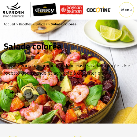
Menu
Accueil
>
Recettes
>
Salades
>
Salade colorée
Salade colorée
Laissez vous tenter par une délicieuse salade colorée. Une
recette gourmande et agréable à déguster en été.