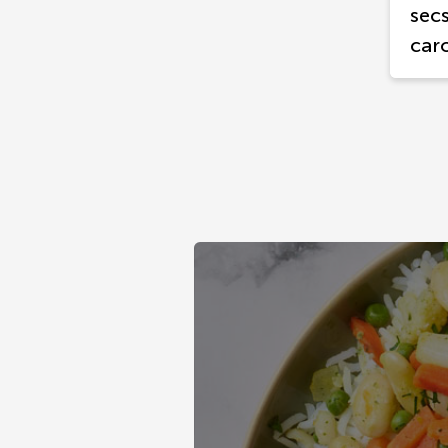
secs
car