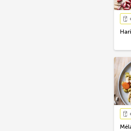
Har
Mél