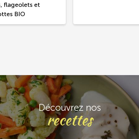
, flageolets et
ottes BIO
Découvrez nos
recettes